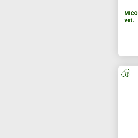
MICOS
vet.