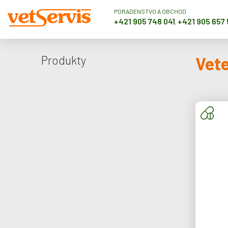
PORADENSTVO A OBCHOD
+421 905 748 041
+421 905 657
,
Produkty
Vete