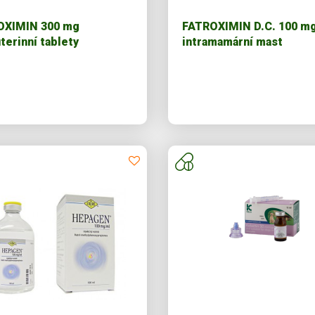
OXIMIN 300 mg
FATROXIMIN D.C. 100 m
uterinní tablety
intramamární mast