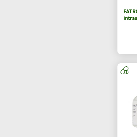
FATR
intra