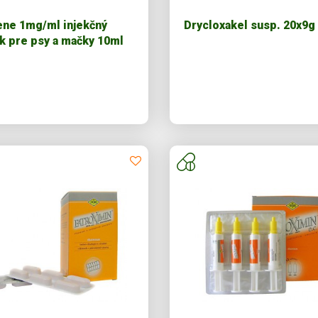
ne 1mg/ml injekčný
Drycloxakel susp. 20x9g
k pre psy a mačky 10ml