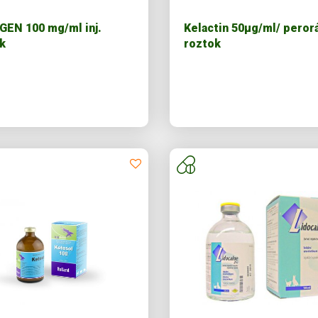
EN 100 mg/ml inj.
Kelactin 50µg/ml/ peror
k
roztok