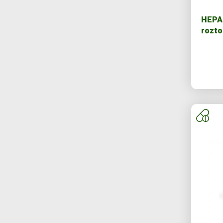
HEPAG
rozto