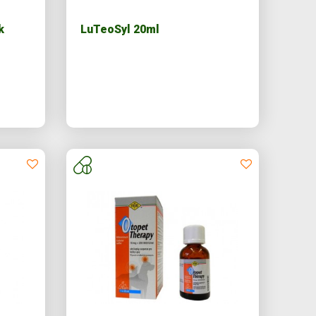
k
LuTeoSyl 20ml