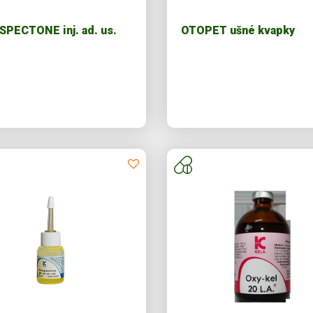
PECTONE inj. ad. us.
OTOPET ušné kvapky