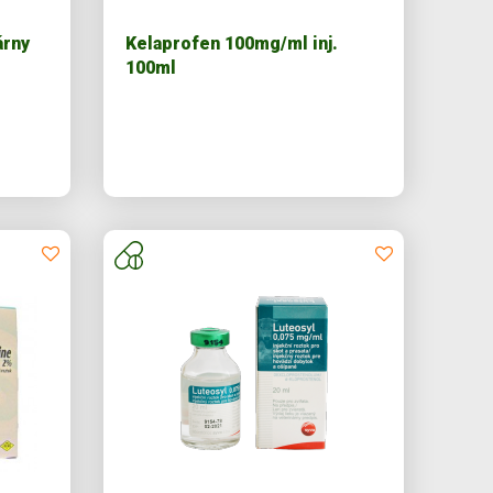
árny
Kelaprofen 100mg/ml inj.
100ml