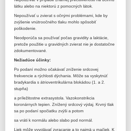
látku alebo na niektorú z pomocných látok.
Nepoužívať u zvierat s očnými problémami, kde by
zvýšenie vnútroočného tlaku mohlo spôsobiť
poškodenie.
Neodporúča sa používať počas gravidity a laktácie,
pretože použitie u gravidných zvierat nie je dostatočne
zdokumentované.
Nežiadúce účinky:
Po podaní možno očakávať zníženie srdcovej
frekvencie a rýchlosti dýchania. Môže sa vyskytnúť
bradykardia s átrioventrikulárna blokádou (1. a 2.
stupňa)
a príležitostne extrasystola. Vazokonstrikcia
koronárnych tepien. Znížený srdcový výdaj. Krvný tlak
sa po podaní spočiatku zvýši a potom
sa vráti k normálu
alebo slabo pod normál.
Liek môže vyvolávať zvracanie a to najmä u mačiek. K