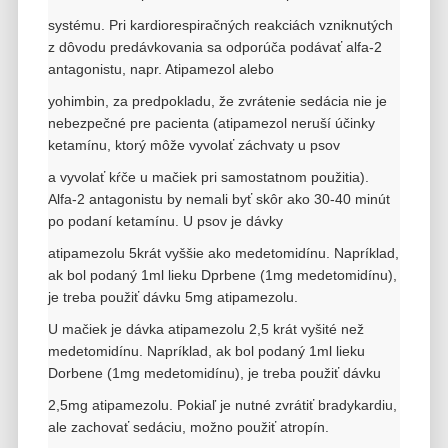
systému. Pri kardiorespiračných reakciách vzniknutých
z dôvodu predávkovania sa odporúča podávať alfa-2
antagonistu, napr. Atipamezol alebo
yohimbin,
za predpokladu, že zvrátenie sedácia nie je
nebezpečné pre pacienta (atipamezol neruší účinky
ketamínu, ktorý môže vyvolať záchvaty u psov
a vyvolať
kŕče u mačiek pri samostatnom použitia).
Alfa-2 antagonistu by nemali byť skôr ako 30-40 minút
po podaní ketamínu. U psov je dávky
atipamezolu
5krát vyššie
ako medetomidínu. Napríklad,
ak bol podaný 1ml lieku Dprbene (1mg medetomidínu),
je treba použiť dávku 5mg atipamezolu.
U mačiek je dávka atipamezolu 2,5 krát vyšité než
medetomidínu. Napríklad, ak bol podaný 1ml lieku
Dorbene (1mg medetomidínu), je treba použiť dávku
2,5mg
atipamezolu.
Pokiaľ je nutné zvrátiť bradykardiu,
ale zachovať sedáciu, možno použiť atropín.