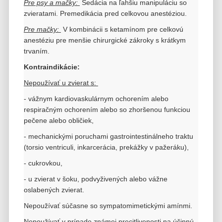
Pre psy a mačky:
Sedácia na ľahšiu manipuláciu so
zvieratami. Premedikácia pred celkovou anestéziou.
Pre mačky:
V kombinácii s ketamínom
pre celkovú
anestéziu pre menšie chirurgické zákroky s krátkym
trvaním.
Kontraindikácie:
Nepoužívať u zvierat s:
- vážnym kardiovaskulárnym ochorením alebo
respiračným ochorením alebo so zhoršenou funkciou
pečene alebo obličiek,
- mechanickými poruchami gastrointestinálneho traktu
(torsio ventriculi, inkarcerácia, prekážky v pažeráku),
- cukrovkou,
- u zvierat v šoku, podvyživených alebo vážne
oslabených zvierat.
Nepoužívať súčasne so sympatomimetickými amínmi.
Nepoužívať v prípade známej precitlivenosti na účinnú