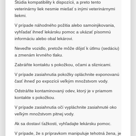
Štúdia kompatibility k dispozícii, a preto tento
veterinárny liek nesmie miešať s inými veterinárnymi
liekmi.
V prípade náhodného požitia alebo samoinjikovania,
vyhľadať ihneď lekársku pomoc a ukázať písomnú
informáciu alebo obal lekárovi.
Neveďte vozidlo, pretože môže dôjsť k útlmu (sedáciu)
a zmenám krvného tlaku.
Zabráňte kontaktu s pokožkou, očami a sliznicami.
V prípade zasiahnutia pokožky opláchnite exponovanú
časť ihneď po expozícii veľkým množstvom vody.
Odstráňte kontaminovaný odev, ktorý je v priamom
kontakte s pokožkou.
V prípade zasiahnutia očí vypláchnite zasiahnuté oko
veľkým množstvom pitnej vody.
Ak sa dostaví ťažkosti, vyhľadajte lekársku pomoc.
V prípade, že s prípravkom manipuluje tehotná žena, je