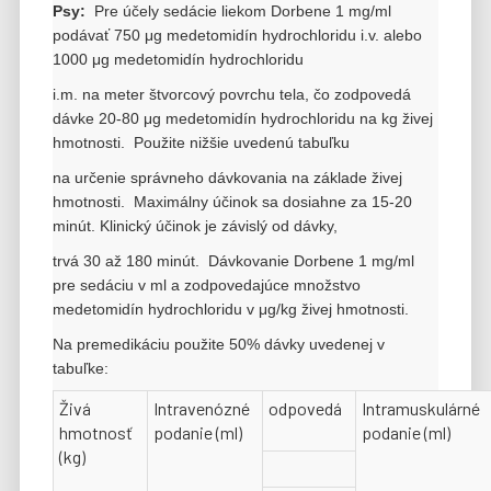
Psy:
Pre účely sedácie liekom Dorbene 1 mg/ml
podávať 750 μg medetomidín hydrochloridu i.v. alebo
1000 μg medetomidín hydrochloridu
i.m. na meter štvorcový povrchu tela, čo zodpovedá
dávke 20-80 μg medetomidín hydrochloridu na kg živej
hmotnosti. Použite nižšie uvedenú tabuľku
na určenie správneho dávkovania na základe živej
hmotnosti. Maximálny účinok sa dosiahne za 15-20
minút. Klinický účinok je závislý od dávky,
trvá 30 až 180 minút. Dávkovanie Dorbene 1 mg/ml
pre sedáciu v ml a zodpovedajúce množstvo
medetomidín hydrochloridu v μg/kg živej hmotnosti.
Na premedikáciu použite 50% dávky uvedenej v
tabuľke:
Živá
Intravenózné
odpovedá
Intramuskulárné
hmotnosť
podanie (ml)
podanie (ml)
(kg)