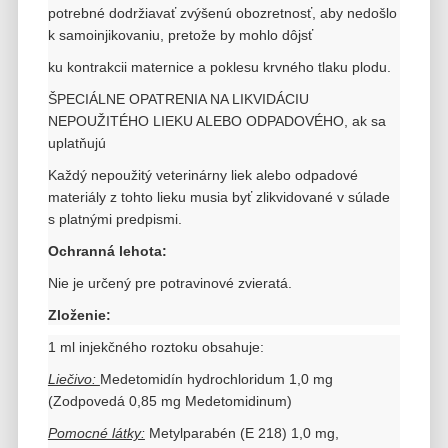
potrebné dodržiavať zvýšenú obozretnosť, aby nedošlo
k samoinjikovaniu, pretože by mohlo dôjsť
ku kontrakcii maternice a poklesu krvného tlaku plodu.
ŠPECIÁLNE OPATRENIA NA LIKVIDÁCIU
NEPOUŽITÉHO LIEKU ALEBO ODPADOVÉHO, ak sa
uplatňujú
Každý nepoužitý veterinárny liek alebo odpadové
materiály z tohto lieku musia byť zlikvidované v súlade
s platnými predpismi.
Ochranná lehota:
Nie je určený pre potravinové zvieratá.
Zloženie:
1 ml injekčného roztoku obsahuje:
Liečivo:
Medetomidín hydrochloridum 1,0 mg
(Zodpovedá 0,85 mg Medetomidinum)
Pomocné látky:
Metylparabén (E 218) 1,0 mg,