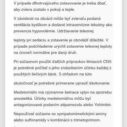
V prípade dlhotrvajúceho zotavovanie je treba dbať,
aby zviera zostalo v pokoji a teple.
V závislosti na situácii môže byť zvieraťu podaná
ventilácia kyslíkom a dodané intravenózne tekutiny ako
prevencia hypovolémie. Udržiavanie telesnej
teploty pri sedáciu a zotavenie je obzvlášť dôležité. V
prípade podchladenie urýchli zotavenie telesnej teploty
na úroveň normálne pre daný druh.
Pri súčasnom použití ďalších prípravkov tlmiacich CNS
je potrebné počítať s jeho znásobením účinku každej z
použitých liečivých látok. S ohľadom na túto
skutočnosť je potrebné primerane upraviť dávkovanie.
Medetomidín má významne šetriace vplyv na spotrebu
anestetiká. Účinky medetomidínu môžu byť
antagonizované podaním atipamezolu alebo Yohimbin.
Nepoužívať súčasne so sympatomimetickými amíny
alebo sulfonamidy v kombinácii s trimetoprimom.