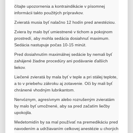
čítajte
upozornenia a kontraindikácie v písomnej
informácii takto použitých prípravkov.
Zvieratá musia byť nalačno 12 hodín pred anestéziou.
Zviera by malo byť umiestnené v tichom a pokojnom
prostredí, aby mohla sedácia dosiahnuť maximum.
Sedácia nastupuje počas 10-15 minút.
Pred dosiahnutím maximálnej sedácie by nemali byť
zahájené žiadne procedúry ani podávanie ďalších
liekov.
Liečené zvieratá by mala byť v teple a pri stálej teplote,
a to v priebehu zákroku aj zotavenie. Oči by mali byť
chránené vhodným lubrikantom.
Nervóznym, agresívnym alebo rozrušeným zvieratám
by malo byť umožnené, aby sa pred začatím liečby
upokojila.
Medetomidín by sa mal používať na premedikáciu pred
navodením a udržiavaním celkovej anestézie u chorých