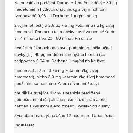
Na anestéziu podávať Dorbene 1 mg/ml v dávke 80 μg
medetomidín hydrochloridu na kg živej hmotnosti
(zodpovedá 0,08 ml Dorbene 1 mg/ml na kg
živej hmotnosti) a 2,5 až 7,5 mg ketamínu na kg živej
hmotnosti. Pomocou tejto dávky nastáva anestézia do
3 - 4 minút a trvá 20 - 50 minút. Pri dlhšie
trvajúcich úkonoch opakovať podanie ½ počiatočnej
dávky (t. j. 40 μg medetomidín hydrochloridu (čo
zodpovedá 0,04 ml Dorbene 1 mg/ml na kg živej
hmotnosti) a 2,5 - 3,75 mg ketamínu/kg živej
hmotnosti), alebo 3,0 mg ketamínu/kg živej hmotnosti
použitého samostatne. Alternatívne môže byť
pre dlhšie trvajúce úkony anestézia predĺžená
pomocou inhalačných látok ako je izoflurán alebo
halotan s kyslíkom alebo zmesou kyslík/oxid dusný.
Zvieratá musia byť nalačno 12 hodín pred anestéziou.
Indikácie: