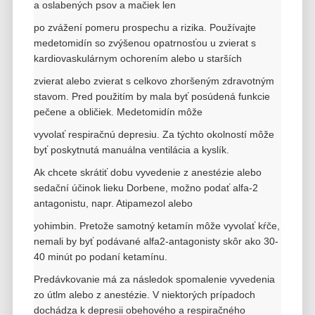
a oslabených psov a mačiek len
po zvážení pomeru prospechu a rizika. Používajte
medetomidín so zvýšenou opatrnosťou u zvierat s
kardiovaskulárnym ochorením alebo u starších
zvierat alebo zvierat s celkovo zhoršeným zdravotným
stavom. Pred použitím by mala byť posúdená funkcie
pečene a obličiek. Medetomidín môže
vyvolať respiračnú depresiu. Za týchto okolností môže
byť poskytnutá manuálna ventilácia a kyslík.
Ak chcete skrátiť dobu vyvedenie z anestézie alebo
sedační účinok lieku Dorbene, možno podať alfa-2
antagonistu, napr. Atipamezol alebo
yohimbin.
Pretože samotný ketamín môže vyvolať kŕče,
nemali by byť podávané alfa2-antagonisty skôr ako 30-
40 minút po podaní ketamínu.
Predávkovanie má za následok spomalenie vyvedenia
zo útlm alebo z anestézie. V niektorých prípadoch
dochádza k depresii obehového a respiračného