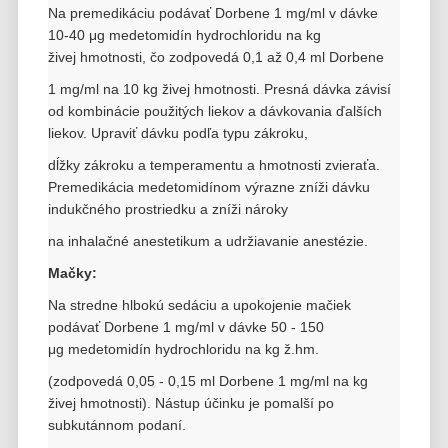
Na premedikáciu podávať Dorbene 1 mg/ml v dávke
10-40 μg medetomidín hydrochloridu na kg
živej
hmotnosti, čo zodpovedá 0,1 až 0,4 ml Dorbene
1 mg/ml
na 10 kg živej hmotnosti. Presná dávka závisí
od kombinácie použitých liekov a dávkovania ďalších
liekov. Upraviť dávku podľa typu zákroku,
dĺžky
zákroku a temperamentu a hmotnosti zvieraťa.
Premedikácia medetomidínom výrazne zníži dávku
indukčného prostriedku a zníži nároky
na inhalačné
anestetikum a udržiavanie anestézie.
Mačky:
Na stredne hlbokú sedáciu a upokojenie mačiek
podávať Dorbene 1 mg/ml v dávke 50 - 150
μg
medetomidín hydrochloridu na kg ž.hm.
(zodpovedá 0,05 - 0,15 ml Dorbene 1 mg/ml na kg
živej
hmotnosti). Nástup účinku je pomalší po
subkutánnom podaní.