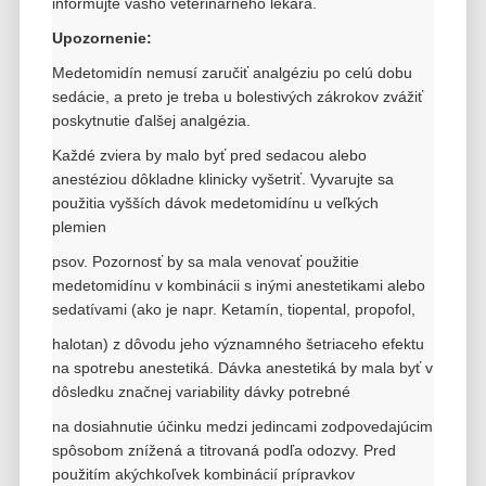
informujte vášho veterinárneho lekára.
Upozornenie:
Medetomidín nemusí zaručiť analgéziu po celú dobu
sedácie, a preto je treba u bolestivých zákrokov zvážiť
poskytnutie ďalšej analgézia.
Každé zviera by malo byť pred sedacou alebo
anestéziou dôkladne klinicky vyšetriť. Vyvarujte sa
použitia vyšších dávok medetomidínu u veľkých
plemien
psov. Pozornosť by sa mala venovať použitie
medetomidínu v kombinácii s inými anestetikami alebo
sedatívami (ako je napr. Ketamín, tiopental, propofol,
halotan) z dôvodu jeho významného šetriaceho efektu
na spotrebu anestetiká. Dávka anestetiká by mala byť v
dôsledku značnej variability dávky potrebné
na dosiahnutie účinku medzi jedincami zodpovedajúcim
spôsobom znížená a titrovaná podľa odozvy. Pred
použitím akýchkoľvek kombinácií prípravkov