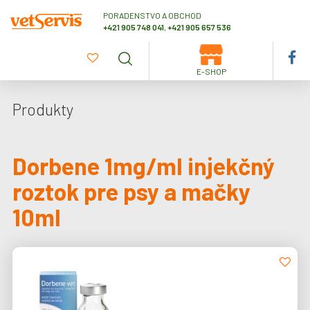
PORADENSTVO A OBCHOD
+421 905 748 041
,
+421 905 657 536
E-SHOP
Produkty
Dorbene 1mg/ml injekčný
roztok pre psy a mačky
10ml