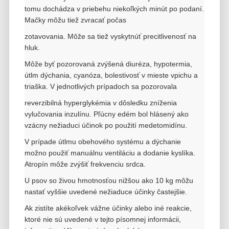
tomu dochádza v priebehu niekoľkých minút po podaní.
Mačky môžu tiež zvracať počas
zotavovania.
Môže sa tiež vyskytnúť precitlivenosť na
hluk.
Môže byť pozorovaná zvýšená diuréza, hypotermia,
útlm dýchania, cyanóza, bolestivosť v mieste vpichu a
triaška. V jednotlivých prípadoch sa pozorovala
reverzibilná hyperglykémia v dôsledku zníženia
vylučovania inzulínu. Pľúcny edém bol hlásený ako
vzácny nežiaduci účinok po použití medetomidínu.
V prípade útlmu obehového systému a dýchanie
možno použiť manuálnu ventiláciu a dodanie kyslíka.
Atropín môže zvýšiť frekvenciu srdca.
U psov so živou hmotnosťou nižšou ako 10 kg môžu
nastať vyššie uvedené nežiaduce účinky častejšie.
Ak zistíte akékoľvek vážne účinky alebo iné reakcie,
ktoré nie sú uvedené v tejto písomnej informácii,