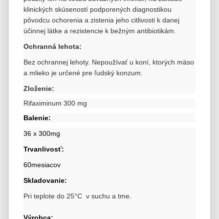
klinických skúseností
podporených diagnostikou
pôvodcu ochorenia a zistenia jeho citlivosti k danej
účinnej látke a rezistencie k bežným antibiotikám.
Ochranná lehota:
Bez ochrannej lehoty. Nepoužívať u koní, ktorých mäso
a mlieko je určené pre ľudský konzum.
Zloženie:
Rifaximinum 300 mg
Balenie:
36 x 300mg
Trvanlivosť:
60mesiacov
Skladovanie:
Pri teplote do 25°C v suchu a tme.
Výrobca: