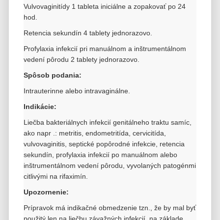
Vulvovaginitídy 1 tableta iniciálne a zopakovať po 24
hod.
Retencia sekundín 4 tablety jednorazovo.
Profylaxia infekcií pri manuálnom a inštrumentálnom
vedení pôrodu 2 tablety jednorazovo.
Spôsob podania:
Intrauterinne alebo intravaginálne.
Indikácie:
Liečba bakteriálnych infekcií genitálneho traktu samíc,
ako napr .: metritis, endometritída, cervicitída,
vulvovaginitis, septické popôrodné
infekcie, retencia
sekundín, profylaxia infekcií po manuálnom alebo
inštrumentálnom vedení pôrodu, vyvolaných patogénmi
citlivými na rifaximín.
Upozornenie:
Prípravok má indikačné obmedzenie tzn., že by mal byť
použitý len na liečbu závažných infekcií, na základe