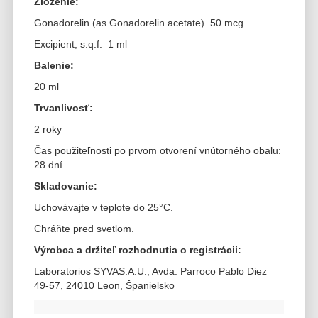
Zloženie:
Gonadorelin (as Gonadorelin acetate) 50 mcg
Excipient, s.q.f. 1 ml
Balenie:
20 ml
Trvanlivosť:
2 roky
Čas použiteľnosti po prvom otvorení vnútorného obalu:
28 dní.
Skladovanie:
Uchovávajte v teplote do 25°C.
Chráňte pred svetlom.
Výrobca a držiteľ rozhodnutia o registrácii:
Laboratorios SYVAS.A.U., Avda. Parroco Pablo Diez
49-57, 24010 Leon, Španielsko