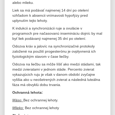
alebo mlieku.
Liek sa má podávať najmenej 14 dní po otelení
vzhľadom k absencii vnímavosti hypofýzy pred
uplynutím tejto lehoty.
K indukcii a synchronizácii ruje a ovulácie v
programoch pre načasovanú insemináciu dojníc by mal
byť liek podávaný najmenej 35 dní po otelení.
Odozva kráv a jalovíc na synchronizačné protokoly
založené na použití progesterónu je ovplyvnená ich
fyziologickým stavom v čase liečby.
Odozva na liečbu sa môže líšiť ako medzi stádami, tak
medzi zvieratami v jednom stáde. Percento zvierat
vykazujúcich ruju je však v danom období
zvyčajne
vyššia ako u neošetrených zvierat a následná luteálna
fáza má obvyklú dobu trvania.
Ochranná lehota:
Mäso:
Bez ochrannej lehoty.
Mlieko:
Bez ochrannej lehoty