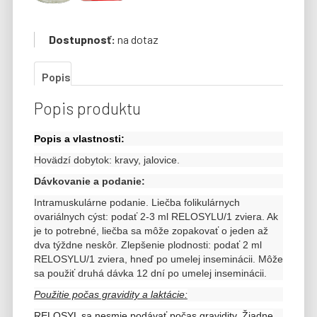
Dostupnosť:
na dotaz
Popis
Popis produktu
Popis a vlastnosti:
Hovädzí dobytok: kravy, jalovice.
Dávkovanie a podanie:
Intramuskulárne podanie. Liečba folikulárnych
ovariálnych cýst: podať 2-3 ml RELOSYLU/1 zviera. Ak
je to potrebné, liečba sa môže zopakovať o jeden
až
dva týždne neskôr. Zlepšenie plodnosti: podať 2 ml
RELOSYLU/1 zviera, hneď po umelej inseminácii. Môže
sa použiť druhá dávka 12 dní
po umelej inseminácii.
Použitie počas gravidity a laktácie:
RELOSYL sa nesmie podávať počas gravidity. Žiadne