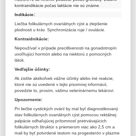
kontraindikácie počas laktácie nie sú známe.
Indikácie:
Liečba folikulárnych ovariálnych cýst a zlepšenie
plodnosti u kráv. Synchronizácia ruje / ovulácie.
Kontraidnikácie:
Nepoužívať v prípade precitlivenosti na gonadotropín
uvoľňujúci hormón alebo na niektorú z pomocných
látok.
Vedľajšie účinky:
Ak zistíte akékoľvek vážne účinky alebo iné reakcie,
ktoré nie sú uvedené v tejto písomnej informácii,
povedzte to, prosím, vášmu veterinárnemu lekárovi.
Upozornenie:
Pri liečbe cystických ovárií by mal byť diagnostikovaný
stav folikulárnych ovariálnych cýst pomocou rektálnej
palpácie odhaľujúcej prítomnosť
pretrvávajúcich
folikulárnych štruktúr s priemerom viac ako 2,5 cm a
mali by byť potvrdené testom na progesterón v plazme