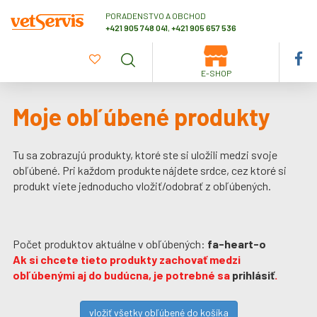
PORADENSTVO A OBCHOD
+421 905 748 041
,
+421 905 657 536
E-SHOP
Moje obľúbené produkty
Tu sa zobrazujú produkty, ktoré ste si uložili medzi svoje
obľúbené. Pri každom produkte nájdete srdce, cez ktoré si
produkt viete jednoducho vložiť/odobrať z obľúbených.
Počet produktov aktuálne v obľúbených:
fa-heart-o
Ak si chcete tieto produkty zachovať medzi
obľúbenými aj do budúcna, je potrebné sa
prihlásiť
.
vložiť všetky obľúbené do košíka