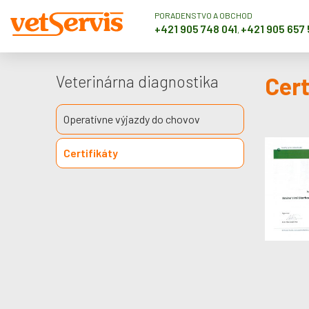
PORADENSTVO A OBCHOD
+421 905 748 041
+421 905 657
,
Veterinárna diagnostika
Cert
Operatívne výjazdy do chovov
Certifikáty