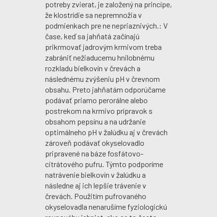
potreby zvierat, je založený na princípe,
že klostrídie sa nepremnožia v
podmienkach pre ne nepriaznivých.: V
čase, keď sa jahňatá začínajú
prikrmovať jadrovým krmivom treba
zabrániť nežiaducemu hnilobnému
rozkladu bielkovín v črevách a
následnému zvýšeniu pH v črevnom
obsahu. Preto jahňatám odporúčame
podávať priamo perorálne alebo
postrekom na krmivo prípravok s
obsahom pepsínu a na udržanie
optimálneho pH v žalúdku aj v črevách
zároveň podávať okyselovadlo
pripravené na báze fosfátovo-
citrátového pufru. Týmto podporíme
natrávenie bielkovín v žalúdku a
následne aj ich lepšie trávenie v
črevách. Použitím pufrovaného
okyselovadla nenarušíme fyziologickú