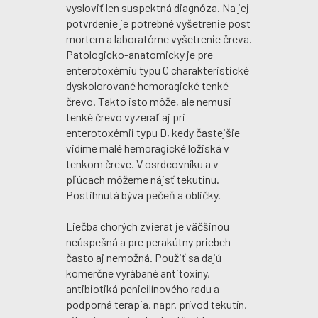
vysloviť len suspektná diagnóza. Na jej
potvrdenie je potrebné vyšetrenie post
mortem a laboratórne vyšetrenie čreva.
Patologicko-anatomicky je pre
enterotoxémiu typu C charakteristické
dyskolorované hemoragické tenké
črevo. Takto isto môže, ale nemusí
tenké črevo vyzerať aj pri
enterotoxémii typu D, kedy častejšie
vidíme malé hemoragické ložiská v
tenkom čreve. V osrdcovníku a v
pľúcach môžeme nájsť tekutinu.
Postihnutá býva pečeň a obličky.
Liečba chorých zvierat je väčšinou
neúspešná a pre perakútny priebeh
často aj nemožná. Použiť sa dajú
komerčne vyrábané antitoxíny,
antibiotiká penicilínového radu a
podporná terapia, napr. prívod tekutín,