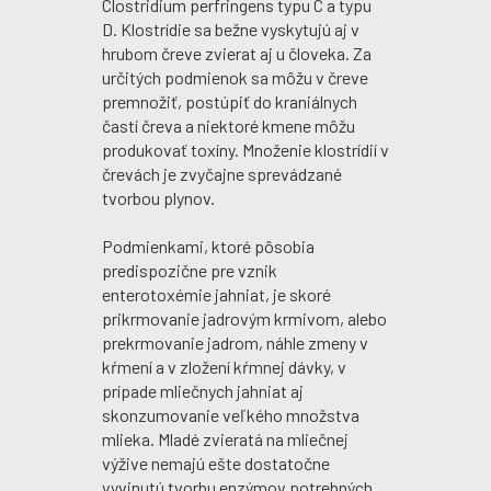
Clostridium perfringens typu C a typu
D. Klostrídie sa bežne vyskytujú aj v
hrubom čreve zvierat aj u človeka. Za
určitých podmienok sa môžu v čreve
premnožiť, postúpiť do kraniálnych
častí čreva a niektoré kmene môžu
produkovať toxíny. Množenie klostrídií v
črevách je zvyčajne sprevádzané
tvorbou plynov.
Podmienkami, ktoré pôsobia
predispozične pre vznik
enterotoxémie jahniat, je skoré
prikrmovanie jadrovým krmivom, alebo
prekrmovanie jadrom, náhle zmeny v
kŕmení a v zložení kŕmnej dávky, v
prípade mliečnych jahniat aj
skonzumovanie veľkého množstva
mlieka. Mladé zvieratá na mliečnej
výžive nemajú ešte dostatočne
vyvinutú tvorbu enzýmov potrebných