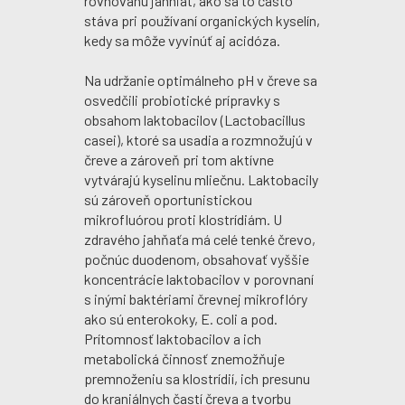
rovnováhu jahniat, ako sa to často
stáva pri používaní organických kyselín,
kedy sa môže vyvinúť aj acidóza.
Na udržanie optimálneho pH v čreve sa
osvedčili probiotické prípravky s
obsahom laktobacilov (Lactobacillus
casei), ktoré sa usadia a rozmnožujú v
čreve a zároveň pri tom aktívne
vytvárajú kyselinu mliečnu. Laktobacily
sú zároveň oportunistickou
mikrofluórou proti klostrídiám. U
zdravého jahňaťa má celé tenké črevo,
počnúc duodenom, obsahovať vyššie
koncentrácie laktobacilov v porovnaní
s inými baktériami črevnej mikroflóry
ako sú enterokoky, E. coli a pod.
Prítomnosť laktobacilov a ich
metabolická činnosť znemožňuje
premnoženiu sa klostrídií, ich presunu
do kraniálnych častí čreva a tvorbu