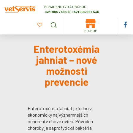
PORADENSTVO A OBCHOD
+421 905 748 041
,
+421 905 657 536
E-SHOP
Enterotoxémia
jahniat – nové
možnosti
prevencie
Enterotoxémia jahniat je jedno z
ekonomicky najvýznamnejších
ochorení v chove oviec. Pôvodca
choroby je saprofytická baktéria