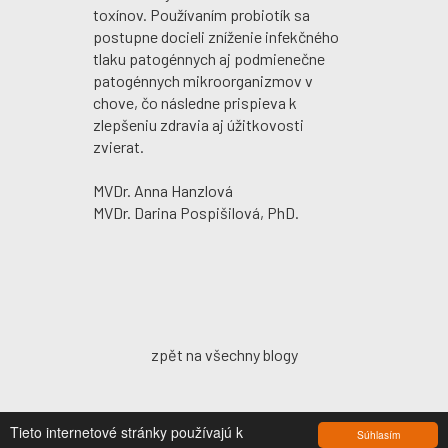
toxínov. Používaním probiotík sa
postupne docieli zníženie infekčného
tlaku patogénnych aj podmienečne
patogénnych mikroorganizmov v
chove, čo následne prispieva k
zlepšeniu zdravia aj úžitkovosti
zvierat.
MVDr. Anna Hanzlová
MVDr. Darina Pospišilová, PhD.
zpět na všechny blogy
Tieto internetové stránky používajú k
Súhlasím