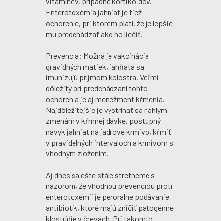
vitamínov, prípadne kortikoidov.
Enterotoxémia jahniat je tiež
ochorenie, pri ktorom platí, že je lepšie
mu predchádzať ako ho liečiť.
Prevencia: Možná je vakcinácia
gravidných matiek, jahňatá sa
imunizujú príjmom kolostra. Veľmi
dôležitý pri predchádzaní tohto
ochorenia je aj menežment kŕmenia.
Najdôležitejšie je vystríhať sa náhlym
zmenám v kŕmnej dávke, postupný
návyk jahniat na jadrové krmivo, kŕmiť
v pravidelných intervaloch a krmivom s
vhodným zložením.
Aj dnes sa ešte stále stretneme s
názorom, že vhodnou prevenciou proti
enterotoxémii je perorálne podávanie
antibiotík, ktoré majú zničiť patogénne
klostrídie v črevách. Pri takomto