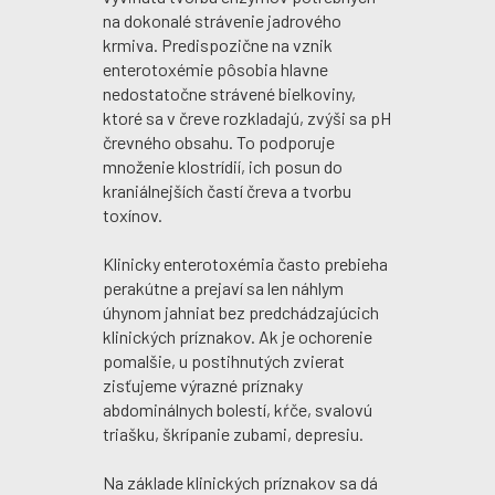
na dokonalé strávenie jadrového
krmiva. Predispozične na vznik
enterotoxémie pôsobia hlavne
nedostatočne strávené bielkoviny,
ktoré sa v čreve rozkladajú, zvýši sa pH
črevného obsahu. To podporuje
množenie klostrídií, ich posun do
kraniálnejších častí čreva a tvorbu
toxínov.
Klinicky enterotoxémia často prebieha
perakútne a prejaví sa len náhlym
úhynom jahniat bez predchádzajúcich
klinických príznakov. Ak je ochorenie
pomalšie, u postihnutých zvierat
zisťujeme výrazné príznaky
abdominálnych bolestí, kŕče, svalovú
triašku, škrípanie zubami, depresiu.
Na základe klinických príznakov sa dá