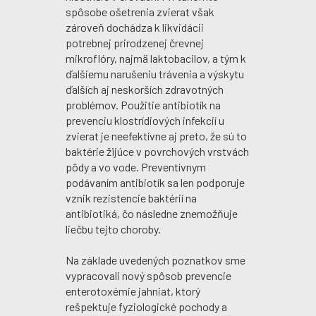
spôsobe ošetrenia zvierat však
zároveň dochádza k likvidácii
potrebnej prirodzenej črevnej
mikroflóry, najmä laktobacilov, a tým k
ďalšiemu narušeniu trávenia a výskytu
ďalších aj neskorších zdravotných
problémov. Použitie antibiotík na
prevenciu klostrídiových infekcií u
zvierat je neefektívne aj preto, že sú to
baktérie žijúce v povrchových vrstvách
pôdy a vo vode. Preventívnym
podávaním antibiotík sa len podporuje
vznik rezistencie baktérií na
antibiotiká, čo následne znemožňuje
liečbu tejto choroby.
Na základe uvedených poznatkov sme
vypracovali nový spôsob prevencie
enterotoxémie jahniat, ktorý
rešpektuje fyziologické pochody a